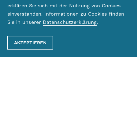
erklären Sie sich mit der Nutzung von Cookies
einverstanden. Informationen zu Cookies finden
Sie in unserer
Datenschutzerklärung
.
Gemeinderat
AKZEPTIEREN
Der Gemeinderat (Exekutive) ist das
oberste leitende, planende und
vollziehende Organ der Gemeinde.
Mehr erfahren