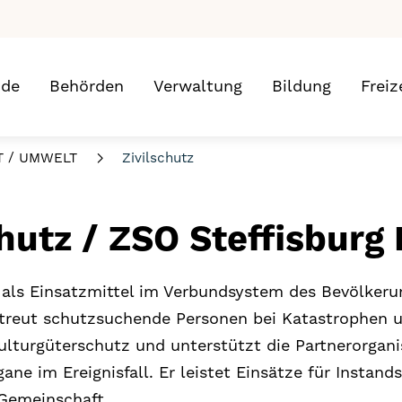
nde
Behörden
Verwaltung
Bildung
Freiz
T / UMWELT
Zivilschutz
chutz / ZSO Steffisburg 
z als Einsatzmittel im Verbundsystem des Bevölker
treut schutzsuchende Personen bei Katastrophen u
Kulturgüterschutz und unterstützt die Partnerorgan
ane im Ereignisfall. Er leistet Einsätze für Instan
Gemeinschaft.