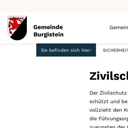
Gemei
Sie befinden sich hier:
SICHERHEI
Zivils
Der Zivilschut
schützt und be
vollzieht den 
die Führungsorg
zugunsten der 